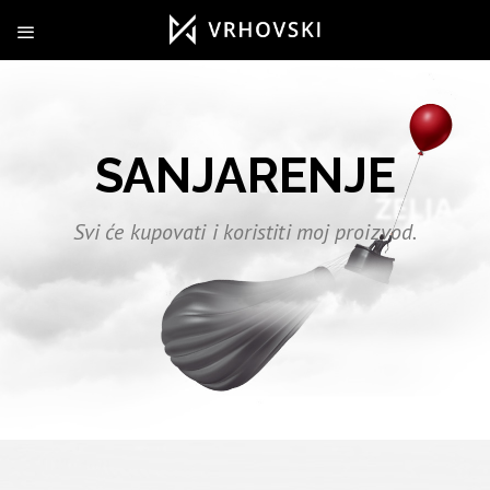
SANJARENJE
Svi će kupovati i koristiti moj proizvod.